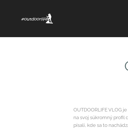
OUTDOORLIFE VLOG je vid
na svoj súkromný profil d
písali, kde sa to nachád