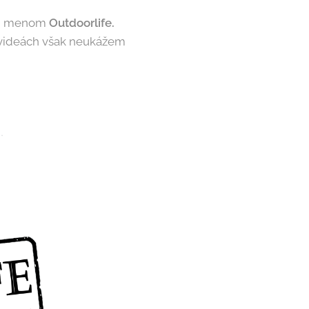
pod menom
Outdoorlife.
Vo videách však neukážem