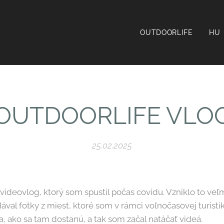
OUTDOORLIFE
HU
OUTDOORLIFE VLO
25.02.2025
eovlog, ktorý som spustil počas covidu. Vzniklo to veľ
ával fotky z miest, ktoré som v rámci voľnočasovej turistik
za, ako sa tam dostanú, a tak som začal natáčať videá.