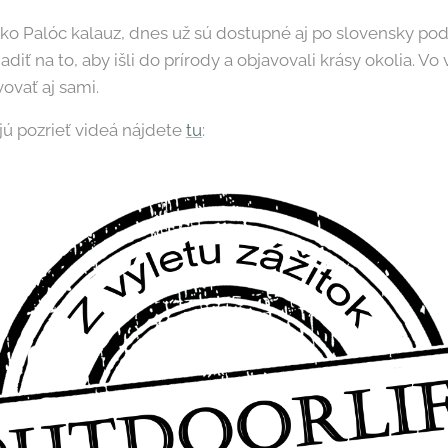
ako Palóc kalauz, dnes už sú dostupné aj po slovensky 
iť na to, aby išli do prírody a objavovali krásy okolia. 
ovať aj sami.
jú pozrieť videá nájdete
tu
: