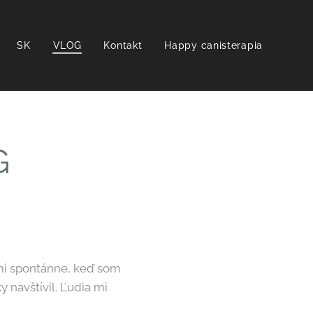
SK
VLOG
Kontakt
Happy canisterapia
G
mi spontánne, keď som
y navštívil. Ľudia mi