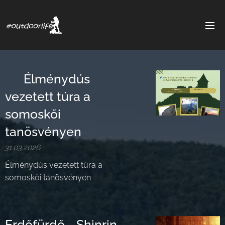
🌋 Élménydús
vezetett túra a
somoskői
tanösvényen
31.03.2026
Élménydús vezetett túra a
somoskői tanösvényen
Erdőfürdő - Shinrin-