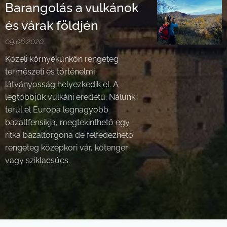
Barangolás a vulkánok
és várak földjén
09.06.2020
Közeli környékünkön rengeteg
természeti és történelmi
látványosság helyezkedik el. A
legtöbbjük vulkáni eredetű. Nálunk
terül el Európa legnagyobb
bazaltfensíkja, megtekinthető egy
ritka bazaltorgona de felfedezhető
rengeteg középkori vár, kőtenger
vagy sziklacsúcs.