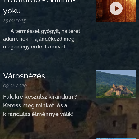
yoku
25.06.2025
🪷
A természet gyógyít, ha teret
adunk neki – ajándékozd meg
magad egy erdei fürdővel.
Városnézés
09.06.2020
Fülekre készülsz kirándulni?
Keress meg minket, és a
kirándulás élménnyé válik!